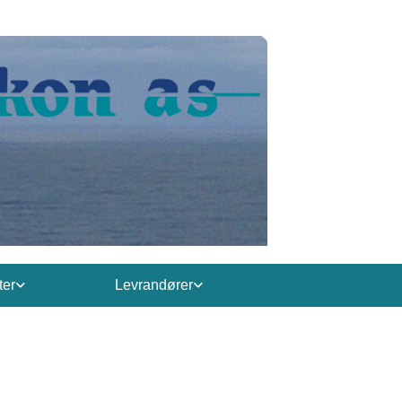
ter
Levrandører