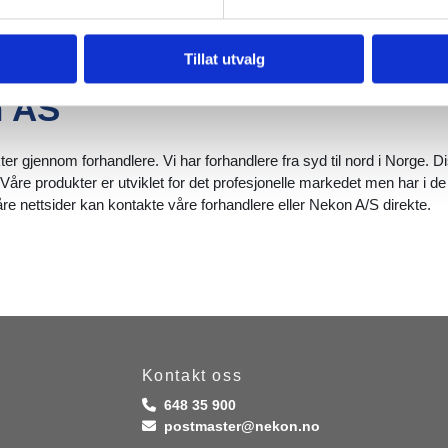
rbeidelse av nye nettsider og
ikke er ferdig!
Tillat utvalg
n AS
r gjennom forhandlere. Vi har forhandlere fra syd til nord i Norge. 
Våre produkter er utviklet for det profesjonelle markedet men har i de 
e nettsider kan kontakte våre forhandlere eller Nekon A/S direkte.
Kontakt oss
648 35 900

postmaster@nekon.no
