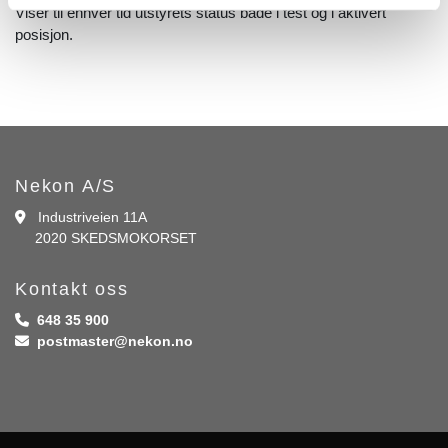
Viser til enhver tid utstyrets status både i test og i aktivert
posisjon.
Nekon A/S
Industriveien 11A

2020 SKEDSMOKORSET
Kontakt oss
648 35 900

postmaster@nekon.no
