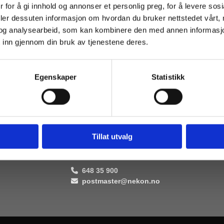
 for å gi innhold og annonser et personlig preg, for å levere sos
deler dessuten informasjon om hvordan du bruker nettstedet vårt,
og analysearbeid, som kan kombinere den med annen informasjon d
 inn gjennom din bruk av tjenestene deres.
ar nå sin nye AIS Class B i produksjon. Produktet leveres som en ko
sponder, Interface kabler, GPS ant. m/kabel, VHF ant. m/kabel, Lin
handbok.
Egenskaper
Statistikk
Tillat utvalg
Kontakt oss
648 35 900

postmaster@nekon.no
