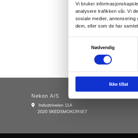
Vi bruker informasjonskapsler
analysere trafikken vår. Vi 
AIS Class B
sosiale medier, annonsering 
dem, eller som de har samlet
ACR electronics Inc. h
inneholdene AIS-B Tran
Samtykkevalg
Installasjon og bruker
Nødvendig
Ikke tillat
Nekon A/S
Industriveien 11A

2020 SKEDSMOKORSET