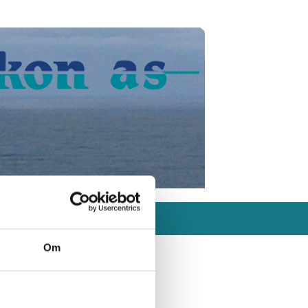
ter
Levrandører
Om