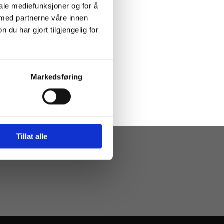
iale mediefunksjoner og for å
 med partnerne våre innen
u har gjort tilgjengelig for
mplett pakke
k2 AIS programvare,
Markedsføring
Tillat alle