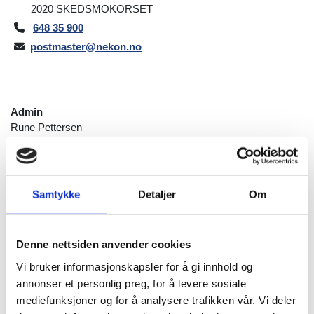
2020 SKEDSMOKORSET
648 35 900

postmaster@nekon.no

Admin
Rune Pettersen
rune.pettersen@nekon.no
Ivar Pettersen
Samtykke
Detaljer
Om
ivar.pettersen@nekon.no
Denne nettsiden anvender cookies
Helena Sigwardsson
postmaster@nekon.no
Vi bruker informasjonskapsler for å gi innhold og
annonser et personlig preg, for å levere sosiale
mediefunksjoner og for å analysere trafikken vår. Vi deler
Send en melding