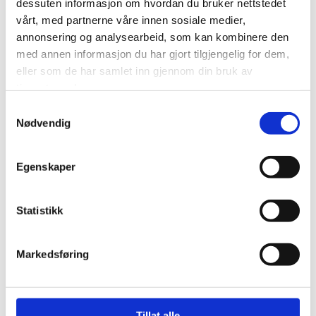
dessuten informasjon om hvordan du bruker nettstedet
vårt, med partnerne våre innen sosiale medier,
Fyll inn skjema så tar vi kontakt med deg så snart som mulig.
annonsering og analysearbeid, som kan kombinere den
Navn*
med annen informasjon du har gjort tilgjengelig for dem,
eller som de har samlet inn gjennom din bruk av
tjenestene deres.
Samtykkevalg
Telefon*
Nødvendig
Egenskaper
E-post*
Statistikk
Melding
Markedsføring
Tillat alle