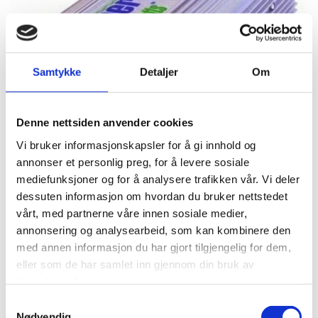
Samtykke
Detaljer
Om
Denne nettsiden anvender cookies
Vi bruker informasjonskapsler for å gi innhold og
annonser et personlig preg, for å levere sosiale
mediefunksjoner og for å analysere trafikken vår. Vi deler
dessuten informasjon om hvordan du bruker nettstedet
PureWatts Elite.
vårt, med partnerne våre innen sosiale medier,
Denne serien invertere er en profesjonell DC/AC inverter,
annonsering og analysearbeid, som kan kombinere den
leverandør av effektiv og kraftig regulert sinus formet ytelse.
med annen informasjon du har gjort tilgjengelig for dem,
Ved å regulere AC utgangen, PWE invertere minsker nivået av
eller som de har samlet inn gjennom din bruk av
interferens / forstyrelse produsert ved modifisert sinus kurve.
tjenestene deres.
Dette gjør PWE serien perfekt for driftspenning til utstyr som
ikke trenger ren sinus spenning.
Samtykkevalg
Nødvendig