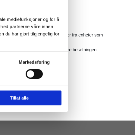
iale mediefunksjoner og for å
 med partnerne våre innen
u har gjort tilgjengelig for
n oppfatter og mottar alle signaler fra enheter som
ta signalene vil mottageren alarmere besetningen
lsk alarm.
Markedsføring
Tillat alle