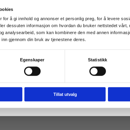
W402 VHF mottager (121,5 MHz)
ookies
 for å gi innhold og annonser et personlig preg, for å levere sos
deler dessuten informasjon om hvordan du bruker nettstedet vårt,
OB VHF Mottager.
og analysearbeid, som kan kombinere den med annen informasjon d
F Mottager er en tilpasset mottager for W400 MOB system. Mottagere
 inn gjennom din bruk av tjenestene deres.
 henhold til Teknisk standard EN 300 152.
0 eller en annen enhet sender signaler it område hvor W402 kan mot
ignaler. Sofistikert programvare algoritmer er inkludert for å unngå fa
Egenskaper
Statistikk
Tillat utvalg