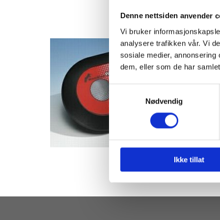
Denne nettsiden anvender c
Vi bruker informasjonskapsler
analysere trafikken vår. Vi 
W402 M
sosiale medier, annonsering 
W402 VH
dem, eller som de har samlet
sender i
Når W40
Samtykkevalg
ved lyds
Nødvendig
Ikke tillat