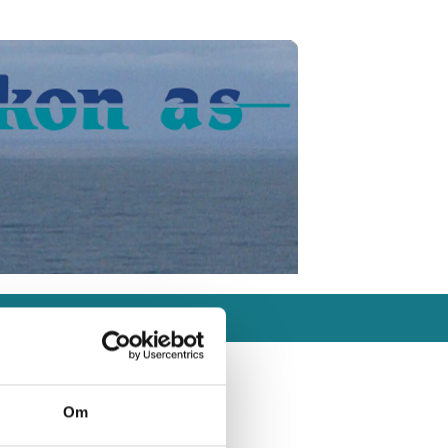
ter
Levrandører
Om